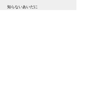
知らないあいだに
価格
￥25,000
消費税抜き
|
配送料はご精算時に表示されます。
カートに追加する
帰りをまちながら