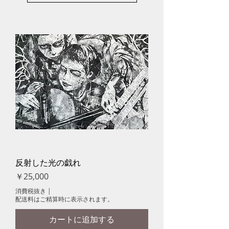
反射した光の戯れ
価格
￥25,000
消費税抜き
|
配送料はご精算時に表示されます。
カートに追加する