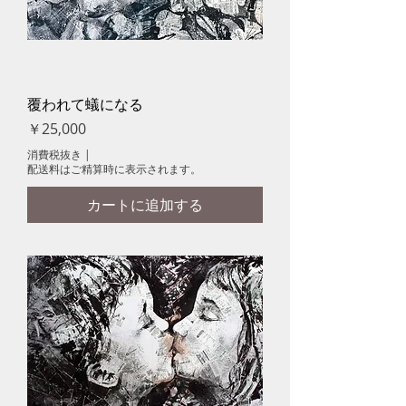
覆われて蟻になる
価格
￥25,000
消費税抜き
|
配送料はご精算時に表示されます。
カートに追加する