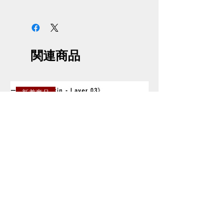
サイズには商品の個体差があり、
掲載情報から0.5〜1cmの誤差があ
る場合がございます。
掲載画像と実際の商品とはイメー
関連商品
ジや色味が異なる場合がございま
す。予めご了承ください。
掲載画像と細部デザインが予告な
く変更する場合がございます。予
新着商品
めご了承ください。
ご注文は決済が完了した時点とな
ります。決済完了後に在庫確認・
確保いたします。決済完了での在
庫確保確約ではない旨ご了承くだ
さい。商品がご用意できなくなっ
た場合、早急にご返金させていた
だきます。
ご注文後のキャンセル・返品は、
理由にかかわらず一切お受けでき
ません。予めご了承ください。
注文確定後からお届けまでに３週
間程度のお時間をいただきます。