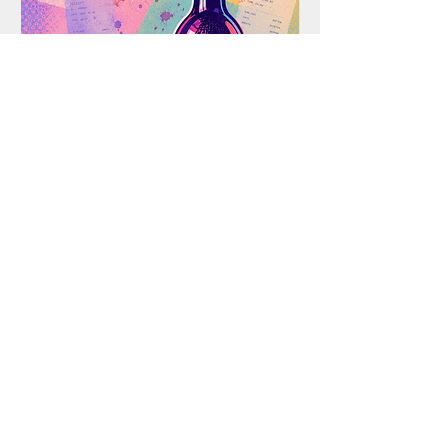
ります。決済完了後に在庫確認・
確保いたします。決済完了での在
庫確保確約ではない旨ご了承くだ
さい。商品がご用意できなくなっ
た場合、早急にご返金させていた
だきます。
ご注文後のキャンセル・返品は、
理由にかかわらず一切お受けでき
ません。予めご了承ください。
注文確定後からお届けまでに３週
間程度のお時間をいただきます。
ギフトラッピングは承っておりま
CELLAR OF MEMORY #2
CELLAR OF MEMORY
せん。
価格
価格
￥15,000
￥15,000
市場価格の変動等の理由により、予告
なく販売価格が変更される場合がござ
消費税抜き
|
配送料はご精算時に表示されます。
消費税抜き
います。何卒ご理解・ご了承の上ご注
文ください。
当サイトに掲載されている作品画像、コンテンツの