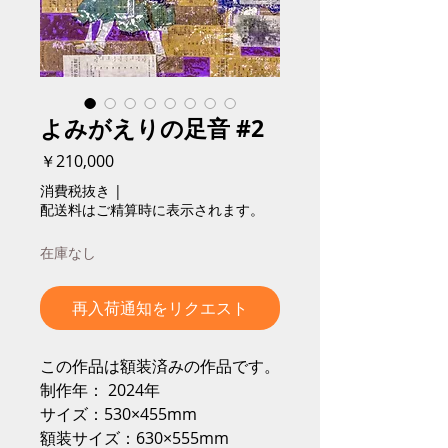
よみがえりの足音 #2
価
￥210,000
格
消費税抜き
|
配送料はご精算時に表示されます。
在庫なし
再入荷通知をリクエスト
この作品は額装済みの作品です。
制作年： 2024年
サイズ：530×455mm
額装サイズ：630×555mm