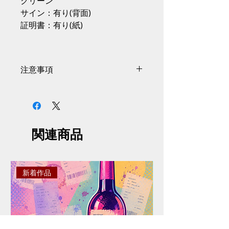
クリーン
サイン：有り(背面)
証明書：有り(紙)
注意事項
サイズには商品の個体差があり、
掲載情報から0.5〜1cmの誤差があ
る場合がございます。
掲載画像と実際の商品とはイメー
関連商品
ジや色味が異なる場合がございま
す。予めご了承ください。
掲載画像と細部デザインが予告な
く変更する場合がございます。予
新着作品
めご了承ください。
ご注文は決済が完了した時点とな
ります。決済完了後に在庫確認・
確保いたします。決済完了での在
庫確保確約ではない旨ご了承くだ
さい。商品がご用意できなくなっ