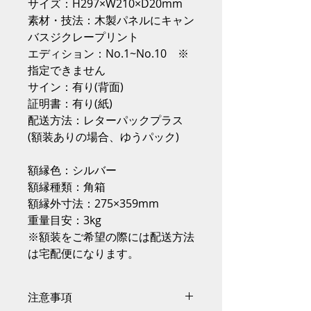
サイズ：H297×W210×D20mm
素材・技法：木製パネルにキャン
バスジクレープリント
エディション：No.1~No.10 ※
指定できません
サイン：有り(背面)
証明書：有り(紙)
配送方法：レターパックプラス
(額装ありの場合、ゆうパック)
額縁色：シルバー
額縁種類：角箱
額縁外寸法：275×359mm
重量目安：3kg
※額装をご希望の際には配送方法
は宅配便になります。
注意事項