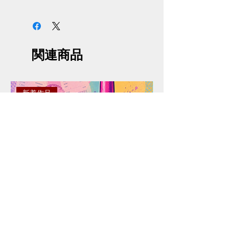
サイズには商品の個体差があり、
掲載情報から0.5〜1cmの誤差があ
る場合がございます。
掲載画像と実際の商品とはイメー
関連商品
ジや色味が異なる場合がございま
す。予めご了承ください。
掲載画像と細部デザインが予告な
く変更する場合がございます。予
新着作品
めご了承ください。
ご注文は決済が完了した時点とな
ります。決済完了後に在庫確認・
確保いたします。決済完了での在
庫確保確約ではない旨ご了承くだ
さい。商品がご用意できなくなっ
た場合、早急にご返金させていた
だきます。
ご注文後のキャンセル・返品は、
理由にかかわらず一切お受けでき
ません。予めご了承ください。
注文確定後からお届けまでに３週
間程度のお時間をいただきます。