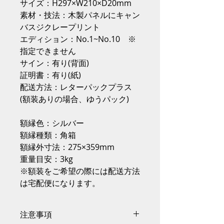
サイズ：H297×W210×D20mm
素材・技法：木製パネルにキャン
バスジクレープリント
エディション：No.1~No.10 ※
指定できません
サイン：有り(背面)
証明書：有り(紙)
配送方法：レターパックプラス
(額装ありの場合、ゆうパック)
額縁色：シルバー
額縁種類：角箱
額縁外寸法：275×359mm
重量目安：3kg
※額装をご希望の際には配送方法
は宅配便になります。
注意事項