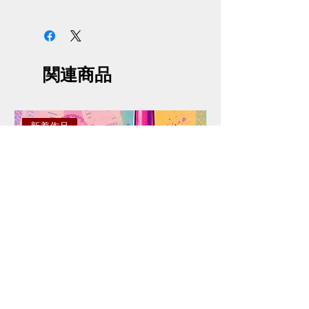
サイズには商品の個体差があり、
掲載情報から0.5〜1cmの誤差があ
る場合がございます。
掲載画像と実際の商品とはイメー
関連商品
ジや色味が異なる場合がございま
す。予めご了承ください。
掲載画像と細部デザインが予告な
く変更する場合がございます。予
新着作品
めご了承ください。
ご注文は決済が完了した時点とな
ります。決済完了後に在庫確認・
確保いたします。決済完了での在
庫確保確約ではない旨ご了承くだ
さい。商品がご用意できなくなっ
た場合、早急にご返金させていた
だきます。
ご注文後のキャンセル・返品は、
理由にかかわらず一切お受けでき
ません。予めご了承ください。
注文確定後からお届けまでに３週
間程度のお時間をいただきます。