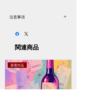
注意事項
サイズには商品の個体差があり、
掲載情報から0.5〜1cmの誤差があ
る場合がございます。
掲載画像と実際の商品とはイメー
関連商品
ジや色味が異なる場合がございま
す。予めご了承ください。
掲載画像と細部デザインが予告な
く変更する場合がございます。予
新着作品
めご了承ください。
ご注文は決済が完了した時点とな
ります。決済完了後に在庫確認・
確保いたします。決済完了での在
庫確保確約ではない旨ご了承くだ
さい。商品がご用意できなくなっ
た場合、早急にご返金させていた
だきます。
ご注文後のキャンセル・返品は、