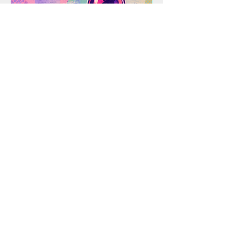
確保いたします。決済完了での在
庫確保確約ではない旨ご了承くだ
さい。商品がご用意できなくなっ
た場合、早急にご返金させていた
だきます。
ご注文後のキャンセル・返品は、
理由にかかわらず一切お受けでき
ません。予めご了承ください。
注文確定後からお届けまでに３週
間程度のお時間をいただきます。
ギフトラッピングは承っておりま
CELLAR OF MEMORY #2
CELLAR OF MEMORY
せん。
価格
価格
￥15,000
￥15,000
市場価格の変動等の理由により、予告
なく販売価格が変更される場合がござ
消費税抜き
|
配送料はご精算時に表示されます。
消費税抜き
います。何卒ご理解・ご了承の上ご注
文ください。
当サイトに掲載されている作品画像、コンテンツの
著作権は、作家本人に帰属しています。これを無断
で転載、複製、販売など二次利用することを固く禁