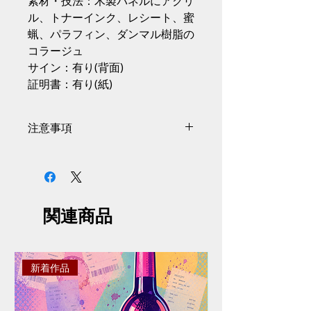
素材・技法：木製パネルにアクリ
ル、トナーインク、レシート、蜜
蝋、パラフィン、ダンマル樹脂の
コラージュ
サイン：有り(背面)
証明書：有り(紙)
注意事項
サイズには商品の個体差があり、
掲載情報から0.5〜1cmの誤差があ
る場合がございます。
掲載画像と実際の商品とはイメー
関連商品
ジや色味が異なる場合がございま
す。予めご了承ください。
掲載画像と細部デザインが予告な
く変更する場合がございます。予
新着作品
めご了承ください。
ご注文は決済が完了した時点とな
ります。決済完了後に在庫確認・