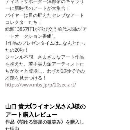
ティストサポーター澤部佑のギャラリ
ーに新時代のアートが大集合！
バイヤーは目の肥えたセレブなアート
コレクターたち！
総額1385万円が飛び交う前代未聞の“ア
ートオークション番組”。
1作品のプレゼンタイムは…なんとたっ
たの20秒！
ジャンル不問、さまざまなアート作品
を携えた、若手実力派アーティストた
ちが次々と登場し、わずか20秒でその
才能を見せつける！
https://www.mbs.jp/p/20sec-art/
山口 貴大(ライオン兄さん)様の
アート購入レビュー
作品《萌ゆる部屋の微笑み》を購入し
た理由