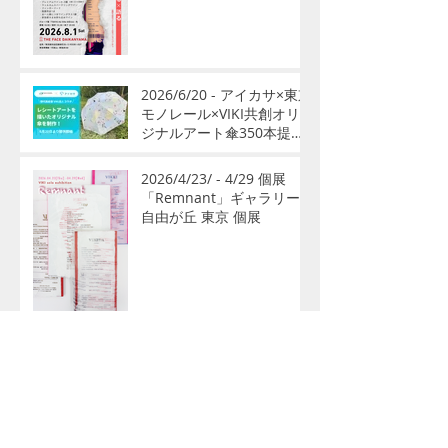
る」開催
2026/6/20 - アイカサ×東京
モノレール×VIKI共創オリ
ジナルアート傘350本提供
開始
2026/4/23/ - 4/29 個展
「Remnant」ギャラリー
自由が丘 東京 個展
2026/3/6 - 3/28VIKI個展
『WHITE NOISE』アート
開放区人形町