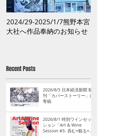
2024/29-2025/1/7熊野本宮
2024 /12 /
大社へ作品奉納のお知らせ
市「再生の祈り
がよみがえる
古道
Recent Posts
2026/8/5 日本経済新聞 朝
刊「カバーストーリー」に
寄稿
2026/8/1 特別ワインセッ
ション「Art & Wine
Session #3- 呑む×観る×語