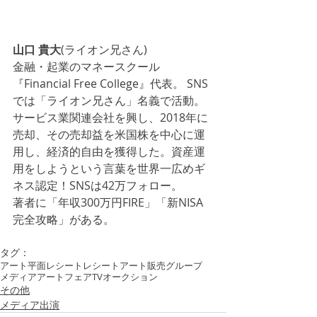
山口 貴大
(ライオン兄さん)
金融・起業のマネースクール
『Financial Free College』代表。 SNS
では「ライオン兄さん」名義で活動。 
サービス業関連会社を興し、2018年に
売却、その売却益を米国株を中心に運
用し、経済的自由を獲得した。資産運
用をしようという言葉を世界一広めギ
ネス認定！SNSは42万フォロー。
著者に「年収300万円FIRE」「新NISA
完全攻略」がある。
タグ：
アート
平面
レシート
レシートアート
販売
グループ
メディア
アートフェア
TV
オークション
その他
メディア出演