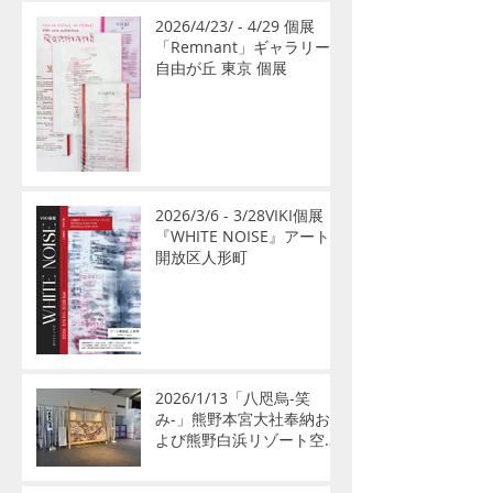
2026/4/23/ - 4/29 個展
「Remnant」ギャラリー
自由が丘 東京 個展
2026/3/6 - 3/28VIKI個展
『WHITE NOISE』アート
開放区人形町
2026/1/13「八咫烏-笑
み-」熊野本宮大社奉納お
よび熊野白浜リゾート空港
公開展示のお知らせ