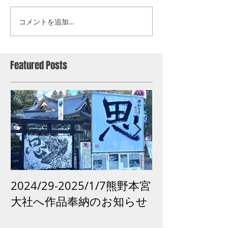
コメントを追加…
Featured Posts
2024/29-2025/1/7熊野本宮
2024 /12 /
大社へ作品奉納のお知らせ
市「再生の祈り
がよみがえる