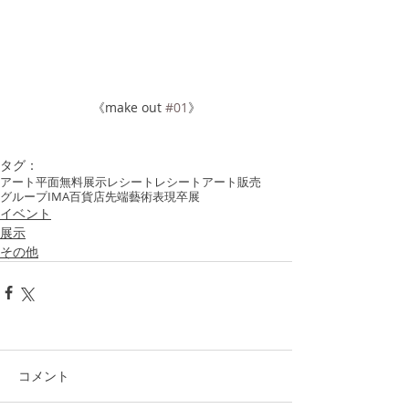
《make out 
#01
》
タグ：
アート
平面
無料
展示
レシート
レシートアート
販売
グループ
IMA
百貨店
先端藝術表現
卒展
イベント
展示
その他
コメント