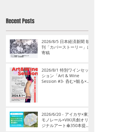
古道
Recent Posts
2026/8/5 日本経済新聞 朝
刊「カバーストーリー」に
寄稿
2026/8/1 特別ワインセッ
ション「Art & Wine
Session #3- 呑む×観る×語
る」開催
2026/6/20 - アイカサ×東京
モノレール×VIKI共創オリ
ジナルアート傘350本提供
開始