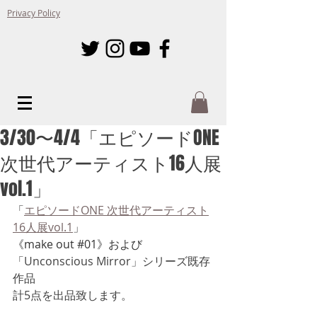
Privacy Policy
3/30〜4/4「エピソードONE
次世代アーティスト16人展
vol.1」
「
エピソードONE 次世代アーティスト
16人展vol.1
」
《make out 
#01
》および
「
Unconscious Mirror」シリーズ既存
作品
計5点を出品致します。