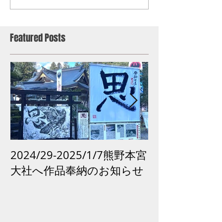
Featured Posts
2024/29-2025/1/7熊野本宮
2024 /12 /
大社へ作品奉納のお知らせ
市「再生の祈り
がよみがえる
古道