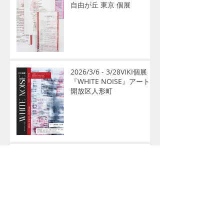
自由が丘 東京 個展
2026/3/6 - 3/28VIKI個展
『WHITE NOISE』アート
開放区人形町
2026/1/13「八咫烏-笑
み-」熊野本宮大社奉納お
よび熊野白浜リゾート空港
公開展示のお知らせ
2025/12/14熊野本宮大社
境内「令和八年 八咫烏」