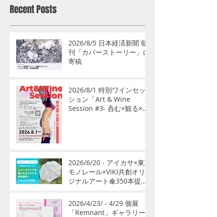
Recent Posts
2026/8/5 日本経済新聞 朝
刊「カバーストーリー」に
寄稿
2026/8/1 特別ワインセッ
ション「Art & Wine
Session #3- 呑む×観る×語
る」開催
2026/6/20 - アイカサ×東京
モノレール×VIKI共創オリ
ジナルアート傘350本提供
開始
2026/4/23/ - 4/29 個展
「Remnant」ギャラリー