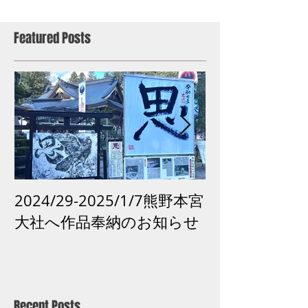
Featured Posts
2024/29-2025/1/7熊野本宮
2024 /12 /
大社へ作品奉納のお知らせ
市「再生の祈り
がよみがえる
古道
Recent Posts