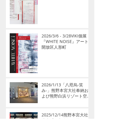
2026/3/6 - 3/28VIKI個展
『WHITE NOISE』アート
開放区人形町
2026/1/13「八咫烏-笑
み-」熊野本宮大社奉納お
よび熊野白浜リゾート空港
公開展示のお知らせ
2025/12/14熊野本宮大社
境内「令和八年 八咫烏」
レシートアートパフォーマ
ンス