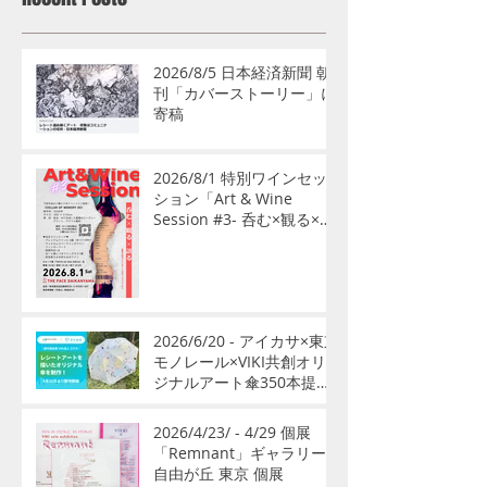
2026/8/5 日本経済新聞 朝
刊「カバーストーリー」に
寄稿
2026/8/1 特別ワインセッ
ション「Art & Wine
Session #3- 呑む×観る×語
る」開催
2026/6/20 - アイカサ×東京
モノレール×VIKI共創オリ
ジナルアート傘350本提供
開始
2026/4/23/ - 4/29 個展
「Remnant」ギャラリー
自由が丘 東京 個展