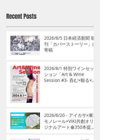
Recent Posts
2026/8/5 日本経済新聞 朝
刊「カバーストーリー」に
寄稿
2026/8/1 特別ワインセッ
ション「Art & Wine
Session #3- 呑む×観る×語
る」開催
2026/6/20 - アイカサ×東京
モノレール×VIKI共創オリ
ジナルアート傘350本提供
開始