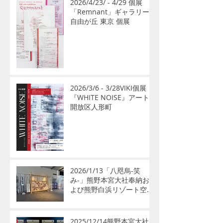
2026/4/23/ - 4/29 個展
「Remnant」ギャラリー
自由が丘 東京 個展
2026/3/6 - 3/28VIKI個展
『WHITE NOISE』アート
開放区人形町
2026/1/13「八咫烏-笑
み-」熊野本宮大社奉納お
よび熊野白浜リゾート空港
公開展示のお知らせ
2025/12/14熊野本宮大社