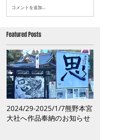
コメントを追加…
Featured Posts
2024/29-2025/1/7熊野本宮
2024 /12 /
大社へ作品奉納のお知らせ
市「再生の祈り
がよみがえる
古道