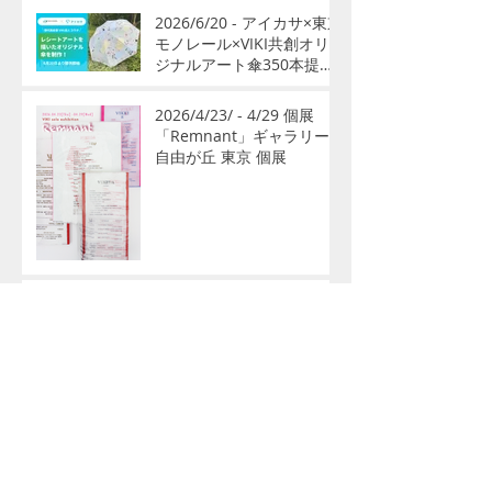
2026/6/20 - アイカサ×東京
モノレール×VIKI共創オリ
ジナルアート傘350本提供
開始
2026/4/23/ - 4/29 個展
「Remnant」ギャラリー
自由が丘 東京 個展
2026/3/6 - 3/28VIKI個展
『WHITE NOISE』アート
開放区人形町
2026/1/13「八咫烏-笑