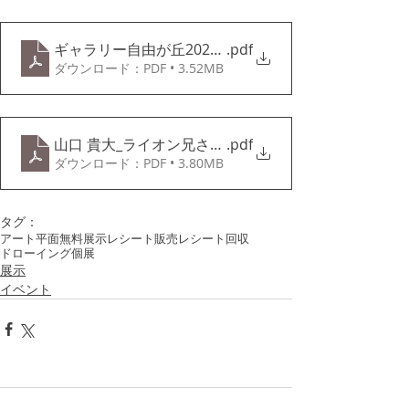
ギャラリー自由が丘2024_JP
.pdf
ダウンロード：PDF • 3.52MB
山口 貴大_ライオン兄さんさま レビュー
.pdf
ダウンロード：PDF • 3.80MB
タグ：
アート
平面
無料
展示
レシート
販売
レシート回収
ドローイング
個展
展示
イベント