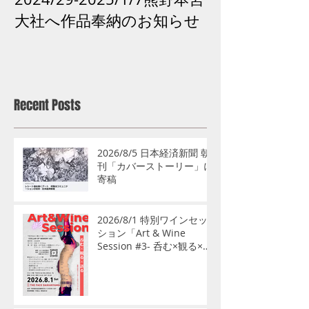
大社へ作品奉納のお知らせ
市「再生の祈り
がよみがえる
古道
Recent Posts
2026/8/5 日本経済新聞 朝
刊「カバーストーリー」に
寄稿
2026/8/1 特別ワインセッ
ション「Art & Wine
Session #3- 呑む×観る×語
る」開催