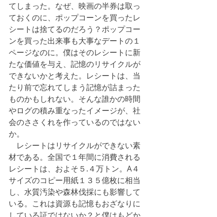
てしまった。なぜ、映画の半券は取っ
ておくのに、ポップコーンを買ったレ
シートは捨てるのだろう？ポップコー
ンを買った出来事も大事なデートの１
ページなのに。僕はそのレシートに新
たな価値を与え、記憶のリサイクルが
できないかと考えた。レシートは、当
たり前で忘れてしまう記憶が詰まった
ものかもしれない。そんな誰かの時間
やログの積み重なったイメージが、社
会のささくれを作っているのではない
か。 
　レシートはリサイクルができない素
材である。全国で１年間に消費される
レシートは、およそ５.４万トン。A４
サイズのコピー用紙１３５億枚に相当
し、水質汚染や森林伐採にも影響して
いる。これは資源も記憶もおざなりに
している証ではないか？と僕はもどか