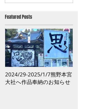
Featured Posts
2024/29-2025/1/7熊野本宮
2024 /12 /
大社へ作品奉納のお知らせ
市「再生の祈り
がよみがえる
古道