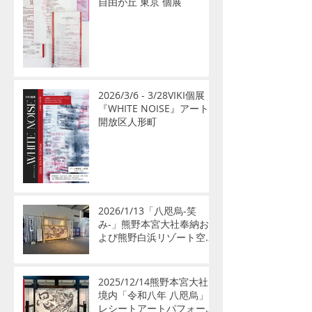
自由が丘 東京 個展
2026/3/6 - 3/28VIKI個展
『WHITE NOISE』アート
開放区人形町
2026/1/13「八咫烏-笑
み-」熊野本宮大社奉納お
よび熊野白浜リゾート空港
公開展示のお知らせ
2025/12/14熊野本宮大社
境内「令和八年 八咫烏」
レシートアートパフォーマ