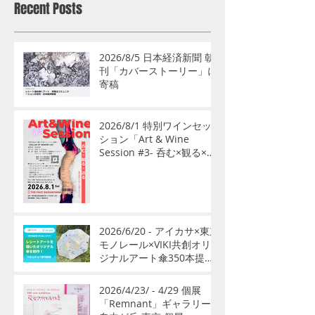
Recent Posts
2026/8/5 日本経済新聞 朝
刊「カバーストーリー」に
寄稿
2026/8/1 特別ワインセッ
ション「Art & Wine
Session #3- 呑む×観る×語
る」開催
2026/6/20 - アイカサ×東京
モノレール×VIKI共創オリ
ジナルアート傘350本提供
開始
2026/4/23/ - 4/29 個展
「Remnant」ギャラリー