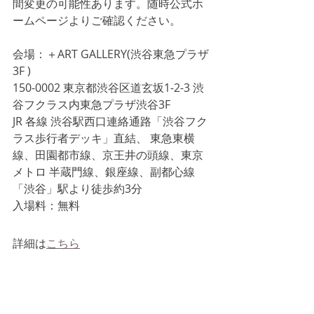
間変更の可能性あります。随時公式ホ
ームページよりご確認ください。
会場：＋ART GALLERY(渋谷東急プラザ
3F )
150-0002 東京都渋谷区道玄坂1-2-3 渋
谷フクラス内東急プラザ渋谷3F 
JR 各線 渋谷駅西口連絡通路「渋谷フク
ラス歩行者デッキ」直結、 東急東横
線、田園都市線、京王井の頭線、東京
メトロ 半蔵門線、銀座線、副都心線
「渋谷」駅より徒歩約3分
入場料：無料 
詳細は
こちら