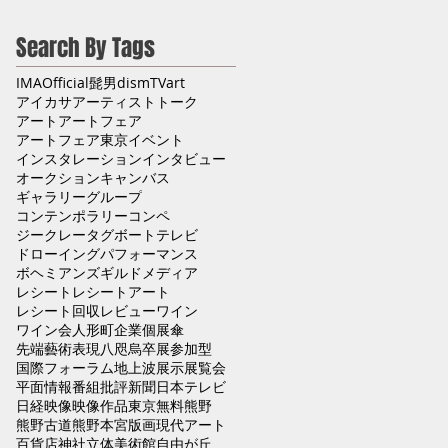
Search By Tags
IMA
Official髭男dism
TV
art
アイカサ
アーティストトーク
アート
アートフェア
アートフェア東京
イベント
インスタレーション
インタビュー
オークション
キャンバス
ギャラリー
グループ
コンテンポラリー
コンペ
ジークレー
タグボート
テレビ
ドローイング
パフォーマンス
ボヘミアンズギルド
メディア
レシート
レシートアート
レシート回収
レビュー
ワイン
ワイン会
人形町
企業
個展
傘
先端藝術表現
八咫烏
卒展
参加型
国際フォーラム
地上波
展示
展覧会
平面
情報番組
批評
新聞
日本テレビ
日経
映像
映像作品
東京
無料
熊野
熊野古道
熊野本宮
版画
現代アート
百貨店
神社
立体
美術館
自由が丘