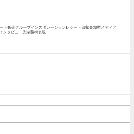
ート
販売
グループ
インスタレーション
レシート回収
参加型
メディア
インタビュー
先端藝術表現