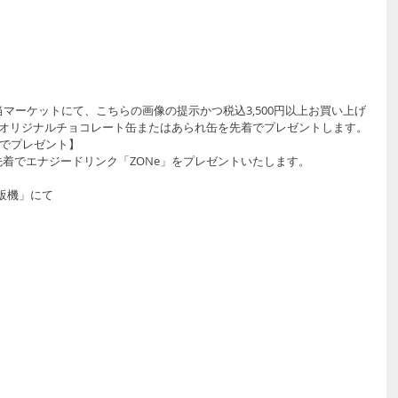
日間、当マーケットにて、こちらの画像の提示かつ税込3,500円以上お買い上げ
ト」オリジナルチョコレート缶またはあられ缶を先着でプレゼントします。
でプレゼント】 
間、先着でエナジードリンク「ZONe」をプレゼントいたします。
販機」にて