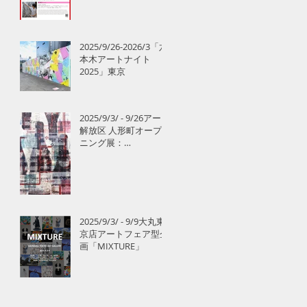
2025/9/26-2026/3「六
本木アートナイト
2025」東京
2025/9/3/ - 9/26アート
解放区 人形町オープ
ニング展：
「UNLABELLED」タグ
ボート
2025/9/3/ - 9/9大丸東
京店アートフェア型企
画「MIXTURE」