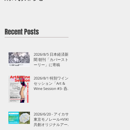
えるアート」 熊野 
道
Recent Posts
2026/8/5 日本経済新
聞 朝刊「カバースト
ーリー」に寄稿
2026/8/1 特別ワイン
セッション「Art &
Wine Session #3- 呑む
×観る×語る」開催
2026/6/20 - アイカサ×
東京モノレール×VIKI
共創オリジナルアート
傘350本提供開始