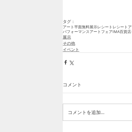
タグ：
アート
平面
無料
展示
レシート
レシートア
パフォーマンス
アートフェア
IMA
百貨店
展示
その他
イベント
コメント
コメントを追加…