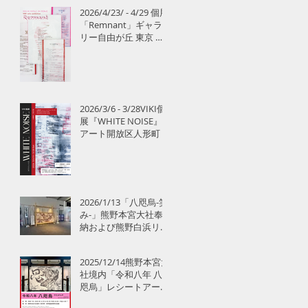
2026/4/23/ - 4/29 個展
「Remnant」ギャラ
リー自由が丘 東京 個
展
2026/3/6 - 3/28VIKI個
展『WHITE NOISE』
アート開放区人形町
2026/1/13「八咫烏-笑
み-」熊野本宮大社奉
納および熊野白浜リゾ
ート空港公開展示のお
知らせ
2025/12/14熊野本宮大
社境内「令和八年 八
咫烏」レシートアート
パフォーマンス