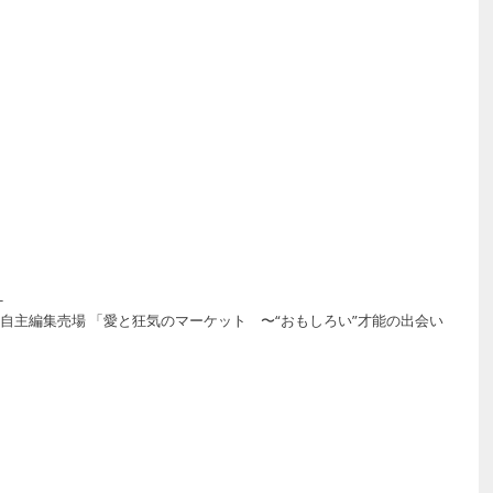
-
5Fに自主編集売場 「愛と狂気のマーケット　〜“おもしろい”才能の出会い