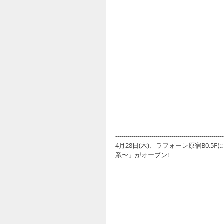
------------------------------------------------------
4月28日(木)、ラフォーレ原宿B0.
系〜」がオープン! 