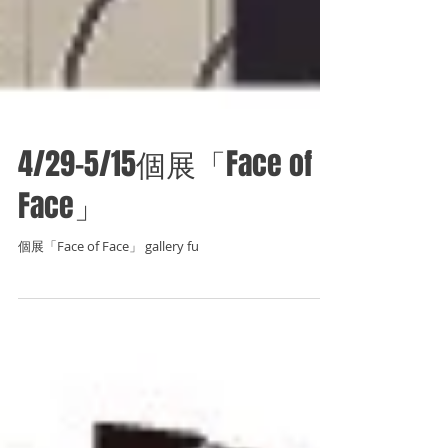
4/29-5/15個展「Face of
Face」
個展「Face of Face」 gallery fu