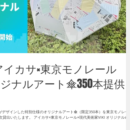
0 - アイカサ×東京モノレール
オリジナルアート傘350本提供
Iがデザインした特別仕様のオリジナルアート傘（限定350本）を東京モノレー
貸出いたします。 アイカサ×東京モノレール×現代美術家VIKI オリジナル傘
) ・制作本数：350本 ・設置場所：東京モノレール モノレール浜松町駅から羽田
本 田町駅、高輪ゲートウェイ駅、大井町駅（※）のアイカサスポット ※ JR東