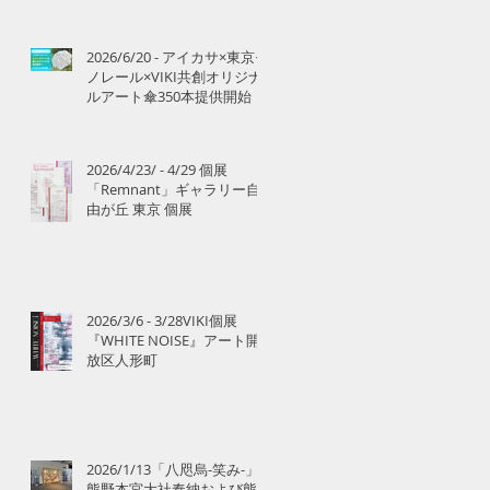
2026/6/20 - アイカサ×東京モ
ノレール×VIKI共創オリジナ
ルアート傘350本提供開始
2026/4/23/ - 4/29 個展
「Remnant」ギャラリー自
由が丘 東京 個展
2026/3/6 - 3/28VIKI個展
『WHITE NOISE』アート開
放区人形町
2026/1/13「八咫烏-笑み-」
熊野本宮大社奉納および熊