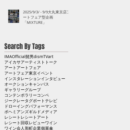
2025/9/3/ - 9/9大丸東京店ア
ートフェア型企画
「MIXTURE」
Search By Tags
IMA
Official髭男dism
TV
art
アイカサ
アーティストトーク
アート
アートフェア
アートフェア東京
イベント
インスタレーション
インタビュー
オークション
キャンバス
ギャラリー
グループ
コンテンポラリー
コンペ
ジークレー
タグボート
テレビ
ドローイング
パフォーマンス
ボヘミアンズギルド
メディア
レシート
レシートアート
レシート回収
レビュー
ワイン
ワイン会
人形町
企業
個展
傘