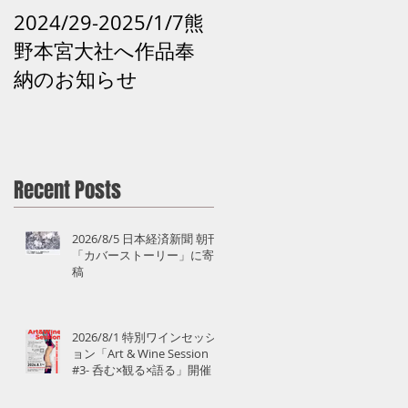
2024/29-2025/1/7熊
2024 /12 /28和歌山
野本宮大社へ作品奉
田辺市「再生の祈り -
納のお知らせ
熊野の記憶がよみが
えるアート」 熊野 
道
Recent Posts
2026/8/5 日本経済新聞 朝刊
「カバーストーリー」に寄
稿
2026/8/1 特別ワインセッシ
ル
ョン「Art & Wine Session
#3- 呑む×観る×語る」開催
空
日