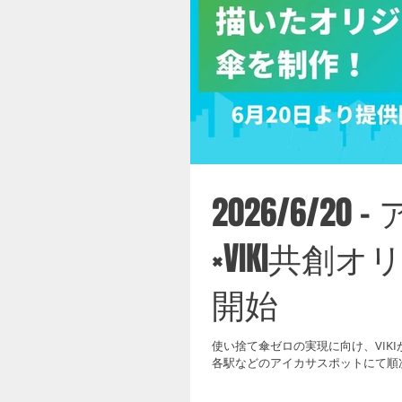
2026/6/2
×VIKI共創
開始
使い捨て傘ゼロの実現に向け、VIK
各駅などのアイカサスポットにて順次
・提供開始：2026年6月20日 (土
港第2ターミナル駅の各駅、JR東日