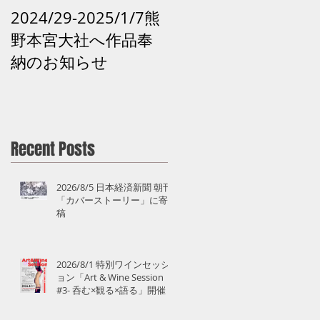
2024/29-2025/1/7熊
2024 /12 /28和歌山
野本宮大社へ作品奉
田辺市「再生の祈り -
納のお知らせ
熊野の記憶がよみが
えるアート」 熊野 
道
Recent Posts
2026/8/5 日本経済新聞 朝刊
「カバーストーリー」に寄
稿
2026/8/1 特別ワインセッシ
ョン「Art & Wine Session
#3- 呑む×観る×語る」開催