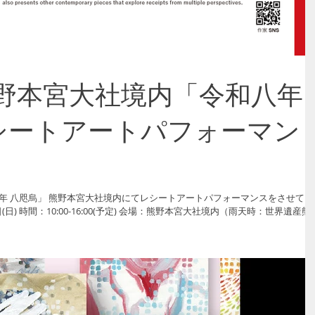
/14熊野本宮大社境内「令和八年
シートアートパフォーマン
「令和八年 八咫烏」 熊野本宮大社境内にてレシートアートパフォーマンスをさせてい
びとなりました。本イベントは、日々の暮らしの中にある「レシート」を素
ートと、九鬼家隆宮司による躍動的な書のパフォーマンス「揮毫（きごう）
祭典です。創造性と生命力にあふれた本催しが、訪れる方々の心に新たな気
ります。