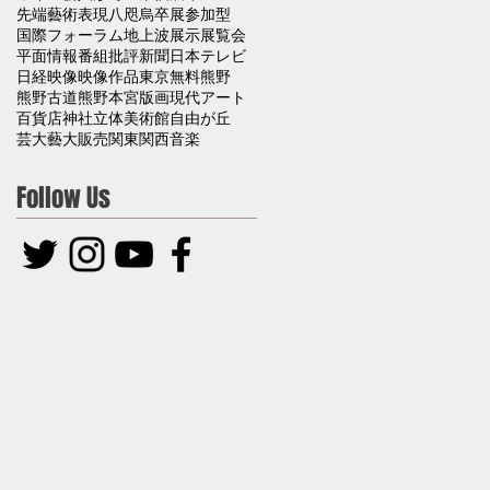
先端藝術表現
八咫烏
卒展
参加型
国際フォーラム
地上波
展示
展覧会
平面
情報番組
批評
新聞
日本テレビ
日経
映像
映像作品
東京
無料
熊野
熊野古道
熊野本宮
版画
現代アート
百貨店
神社
立体
美術館
自由が丘
芸大
藝大
販売
関東
関西
音楽
Follow Us
材
」
づ