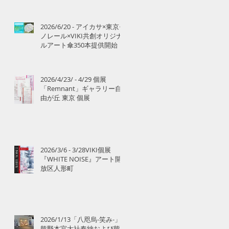
2026/6/20 - アイカサ×東京モ
ノレール×VIKI共創オリジナ
ルアート傘350本提供開始
2026/4/23/ - 4/29 個展
「Remnant」ギャラリー自
由が丘 東京 個展
2026/3/6 - 3/28VIKI個展
『WHITE NOISE』アート開
放区人形町
て
2026/1/13「八咫烏-笑み-」
熊野本宮大社奉納および熊