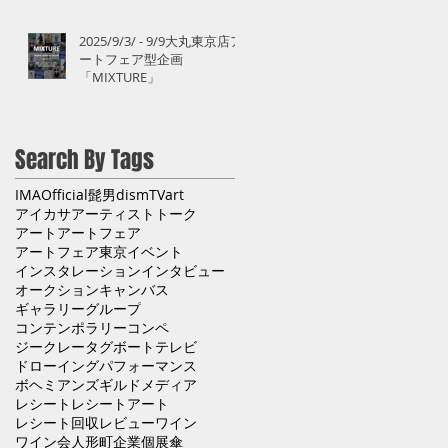
2025/9/3/ - 9/9大丸東京店ア
ートフェア型企画
「MIXTURE」
Search By Tags
IMA
Official髭男dism
TV
art
アイカサ
アーティストトーク
アート
アートフェア
アートフェア東京
イベント
インスタレーション
インタビュー
オークション
キャンバス
ギャラリー
グループ
コンテンポラリー
コンペ
ジークレー
タグボート
テレビ
ドローイング
パフォーマンス
ボヘミアンズギルド
メディア
レシート
レシートアート
レシート回収
レビュー
ワイン
ワイン会
人形町
企業
個展
傘