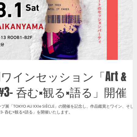
 特別ワインセッション「Art &
ion #3- 呑む×観る×語る」開催
ープ展「TOKYO AU XXIe SIÈCLE」の開催を記念し、作品鑑賞とワイン、そし
ion #3- 呑む×観る×語る」を開催いたします。