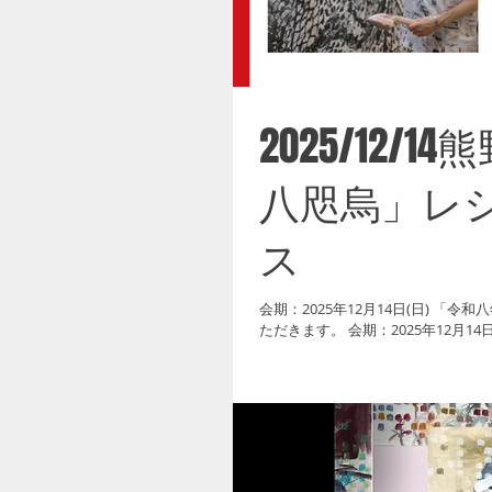
2025/12
八咫烏」レ
ス
会期：2025年12月14日(日) 
ただきます。 会期：2025年12月14日(日) 時間：10:00-16:00(予定) 会場：熊野本宮大社境内（雨天時：世界遺産熊野
本宮館） 住所：〒647-1731 和歌山県田辺市本宮町本宮１１１０(Googleマップ) 開催概要 このたび、「令和8 年 八
咫烏（やたがらす）」を開催する運
とした新感覚の表現——レシートア
を融合させた、類を見ないアートの
きと感動をもたらすことを願ってお