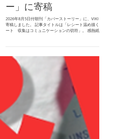
朝刊「カバーストーリ
ー」に寄稿
2026年8月5日付朝刊「カバーストーリー」に、VIKI が
寄稿しました。 記事タイトルは「レシート温め描くア
ート 収集はコミュニケーションの切符」。 感熱紙の
レシートをボードに貼り重ねてキャンバスをつくり、
アイロンやコテで熱を加え、白黒の濃淡だけで動物や
人物を描き出す——VIKI の代名詞ともいえる「レシー
トアート」。その制作の実際と、なぜレシートだった
のかという原点が、本人の言葉で綴られています。 レ
シートを譲り受けることは、VIKI にとって単なる素材
集めではありません。記事のなかで本人はそれを、人
との「会話の切符」と表現しています。作品が生まれ
る前段階に、すでに誰かとのやりとりが折り込まれて
いる——そんな制作のあり方が伝わる一編です。 全文
は下記リンクよりご覧いただけます。