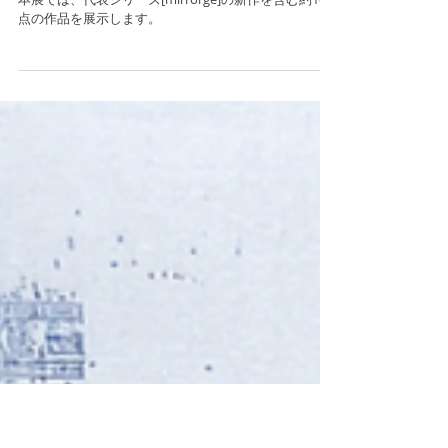
「Remnant」ギャラリー
自由が丘 東京 個展
本展では、代表シリーズ[mirrorge]の新作を含む約10
点の作品を展示します。