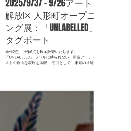
2025/9/3/ - 9/26アート
解放区 人形町オープニ
ング展：「UNLABELLED」
タグボート
新作2点、旧作6点を展示販売いたします。
「UNLABELED」 ラベルに縛られない、新進アーティ
ストの自由な表現を示唆。 初回として「未知の才能た
ちの輪郭をまだ定めない」姿勢を表現。 オープニング
展：「UNLABELED」 会期：2025年9月3日(水)-9月26日
(金) 営業時間11:00－17:45 ※土日祝定休 会場：アー
ト解放区 人形町 住所：東京都中央区日本橋人形町3-6-
9 SPACE ANNEX 1F, B1F