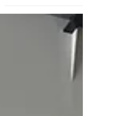
インスタレーション、レシートアートパフォーマンス
および平面作品およそ10点の展示販売をさせていただ
きます。 会期：2026年3月6日 (金)-2026年3月28日
(土) 平日：12:00-19:00 土曜日：11:00-19:00 休
廊：日月祝 会場：アート開放区人形町 SPACE ANNEX
ビル 2F 住所：〒103-0013 東京都中央区日本橋人形町
３丁目６−９ SPACE ANNEX 2F (Googleマップ) 入場無
料 ※一部有料あり