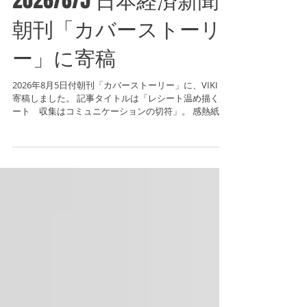
2026/8/5 日本経済新聞
朝刊「カバーストーリ
ー」に寄稿
2026年8月5日付朝刊「カバーストーリー」に、VIKI が
寄稿しました。 記事タイトルは「レシート温め描くア
ート 収集はコミュニケーションの切符」。 感熱紙の
レシートをボードに貼り重ねてキャンバスをつくり、
アイロンやコテで熱を加え、白黒の濃淡だけで動物や
人物を描き出す——VIKI の代名詞ともいえる「レシー
トアート」。その制作の実際と、なぜレシートだった
のかという原点が、本人の言葉で綴られています。 レ
シートを譲り受けることは、VIKI にとって単なる素材
集めではありません。記事のなかで本人はそれを、人
との「会話の切符」と表現しています。作品が生まれ
る前段階に、すでに誰かとのやりとりが折り込まれて
いる——そんな制作のあり方が伝わる一編です。 全文
は下記リンクよりご覧いただけます。