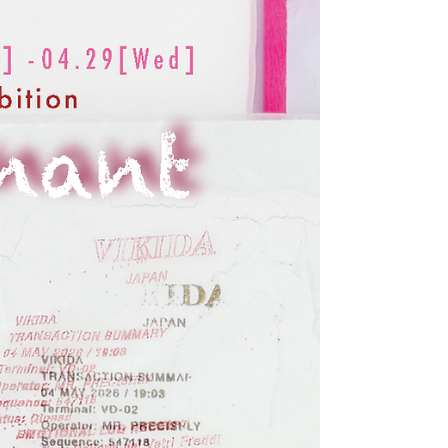
350本提供開始
使い捨て傘ゼロの実現に向け、VIKIがデザインした特
別仕様のオリジナルアート傘（限定350本）を東京モノ
レール各駅などのアイカサスポットにて順次貸出いた
します。 アイカサ×東京モノレール×現代美術家VIKI オ
リジナル傘 ・提供開始：2026年6月20日 (土) ・制作本
数：350本 ・設置場所：東京モノレール モノレール浜
松町駅から羽田空港第2ターミナル駅の各駅、JR東日本
田町駅、高輪ゲートウェイ駅、大井町駅（※）のアイ
カサスポット ※ JR東日本グループが進める「広域品川
圏エリア」内の駅