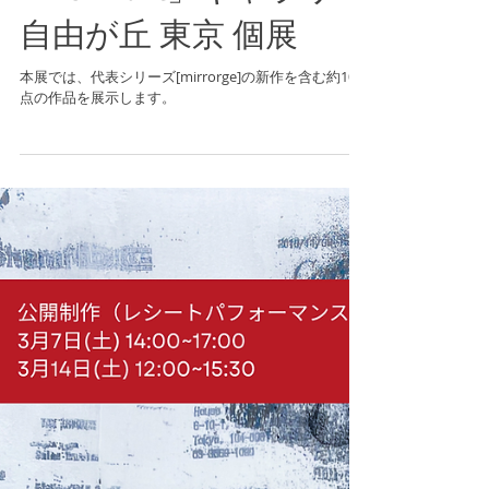
2026/4/23/ - 4/29 個展
「Remnant」ギャラリー
自由が丘 東京 個展
本展では、代表シリーズ[mirrorge]の新作を含む約10
点の作品を展示します。