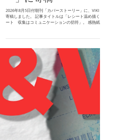
朝刊「カバーストーリ
ー」に寄稿
2026年8月5日付朝刊「カバーストーリー」に、VIKI が
寄稿しました。 記事タイトルは「レシート温め描くア
ート 収集はコミュニケーションの切符」。 感熱紙の
レシートをボードに貼り重ねてキャンバスをつくり、
アイロンやコテで熱を加え、白黒の濃淡だけで動物や
人物を描き出す——VIKI の代名詞ともいえる「レシー
トアート」。その制作の実際と、なぜレシートだった
のかという原点が、本人の言葉で綴られています。 レ
シートを譲り受けることは、VIKI にとって単なる素材
集めではありません。記事のなかで本人はそれを、人
との「会話の切符」と表現しています。作品が生まれ
る前段階に、すでに誰かとのやりとりが折り込まれて
いる——そんな制作のあり方が伝わる一編です。 全文
は下記リンクよりご覧いただけます。