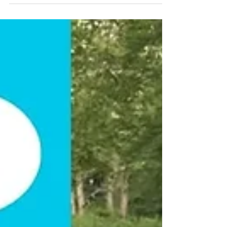
この度、THE FACE 代官山で、グループ展「TOKYO AU
XXIe SIÈCLE」の開催を記念し、作品鑑賞とワイン、そ
して対話を愉しむ「Art & Wine Session #3- 呑む×観る×
語る」を開催いたします。