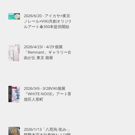
2026/6/20 - アイカサ×東京モ
ノレール×VIKI共創オリジナ
ルアート傘350本提供開始
2026/4/23/ - 4/29 個展
「Remnant」ギャラリー自
由が丘 東京 個展
2026/3/6 - 3/28VIKI個展
『WHITE NOISE』アート開
放区人形町
2026/1/13「八咫烏-笑み-」
熊野本宮大社奉納および熊