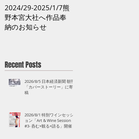
2024/29-2025/1/7熊
2024 /12 /28和歌山
野本宮大社へ作品奉
田辺市「再生の祈り -
納のお知らせ
熊野の記憶がよみが
えるアート」 熊野 
道
Recent Posts
2026/8/5 日本経済新聞 朝刊
「カバーストーリー」に寄
稿
2026/8/1 特別ワインセッシ
ル
ョン「Art & Wine Session
#3- 呑む×観る×語る」開催
空
日