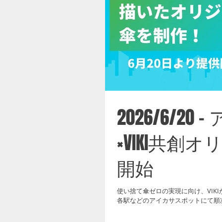
2026/6/2
×VIKI共創
開始
使い捨て傘ゼロの実現に向け、VIK
各駅などのアイカサスポットにて順次
・提供開始：2026年6月20日 (土
港第2ターミナル駅の各駅、JR東日