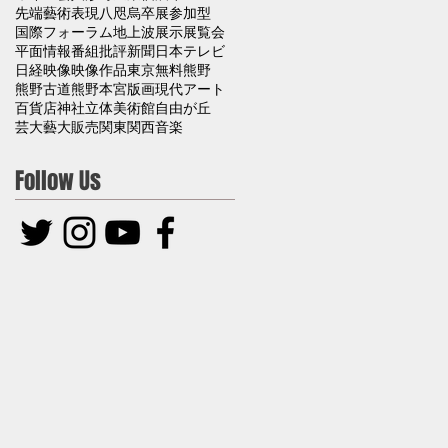
先端藝術表現
八咫烏
卒展
参加型
国際フォーラム
地上波
展示
展覧会
平面
情報番組
批評
新聞
日本テレビ
日経
映像
映像作品
東京
無料
熊野
熊野古道
熊野本宮
版画
現代アート
百貨店
神社
立体
美術館
自由が丘
芸大
藝大
販売
関東
関西
音楽
Follow Us