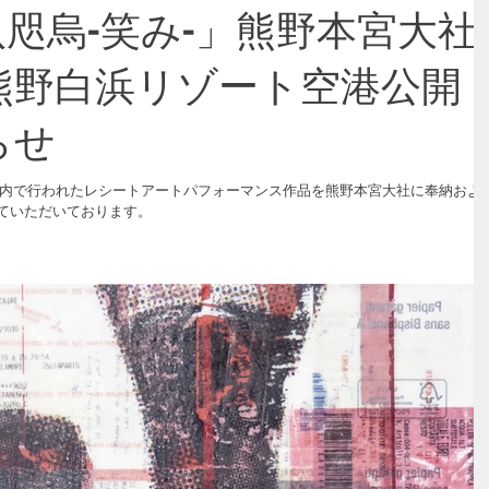
13「八咫烏-笑み-」熊野本宮大社
熊野白浜リゾート空港公開
らせ
境内で行われたレシートアートパフォーマンス作品を熊野本宮大社に奉納およ
ていただいております。