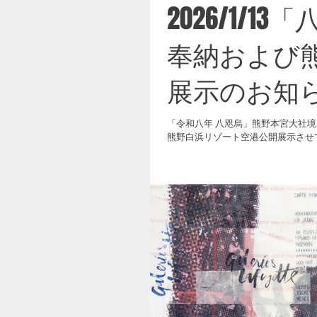
2026/1/
奉納および
展示のお知
「令和八年 八咫烏」熊野本宮大社
熊野白浜リゾート空港公開展示させ