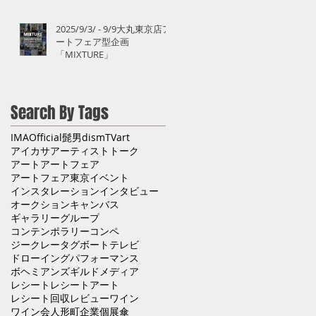
2025/9/3/ - 9/9大丸東京店ア
ートフェア型企画
「MIXTURE」
Search By Tags
IMA
Official髭男dism
TV
art
アイカサ
アーティストトーク
アート
アートフェア
アートフェア東京
イベント
インスタレーション
インタビュー
オークション
キャンバス
ギャラリー
グループ
コンテンポラリー
コンペ
ジークレー
タグボート
テレビ
ドローイング
パフォーマンス
ボヘミアンズギルド
メディア
レシート
レシートアート
レシート回収
レビュー
ワイン
ワイン会
人形町
企業
個展
傘