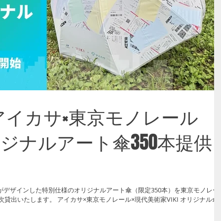
0 - アイカサ×東京モノレール
オリジナルアート傘350本提供
Iがデザインした特別仕様のオリジナルアート傘（限定350本）を東京モノレー
貸出いたします。 アイカサ×東京モノレール×現代美術家VIKI オリジナル傘
) ・制作本数：350本 ・設置場所：東京モノレール モノレール浜松町駅から羽田
本 田町駅、高輪ゲートウェイ駅、大井町駅（※）のアイカサスポット ※ JR東