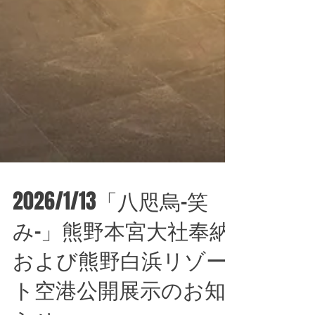
2026/1/13「八咫烏-笑
み-」熊野本宮大社奉納
および熊野白浜リゾー