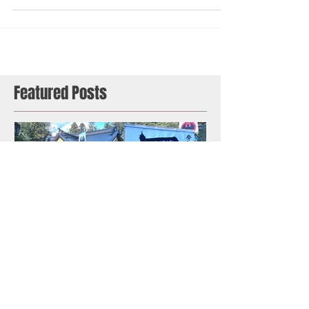
会期：2025年12月14日(日) 「令和八年 八咫烏」 熊野本
宮大社境内にてレシートアートパフォーマンスをさせ
ていただきます。 会期：2025年12月14日(日) 時間：
10:00-16:00(予定) 会場：熊野本宮大社境内（雨天時：
世界遺産熊野本宮館） 住所：〒647-1731 和歌山県田辺
市本宮町本宮１１１０(Googleマップ) 開催概要 このた
び、「令和8 年 八咫烏（やたがらす）」を開催する運
びとなりました。本イベントは、日々の暮らしの中に
ある「レシート」を素材とした新感覚の表現——レシ
ートアートと、九鬼家隆宮司による躍動的な書のパフ
ォーマンス「揮毫（きごう）」を融合させた、類を見
Featured Posts
ないアートの祭典です。創造性と生命力にあふれた本
催しが、訪れる方々の心に新たな気づきと感動をもた
らすことを願っております。