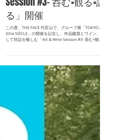
ッション「Art & Wine
Session #3- 呑む×観る×語
る」開催
この度、THE FACE 代官山で、グループ展「TOKYO AU
XXIe SIÈCLE」の開催を記念し、作品鑑賞とワイン、そ
して対話を愉しむ「Art & Wine Session #3- 呑む×観る×
語る」を開催いたします。