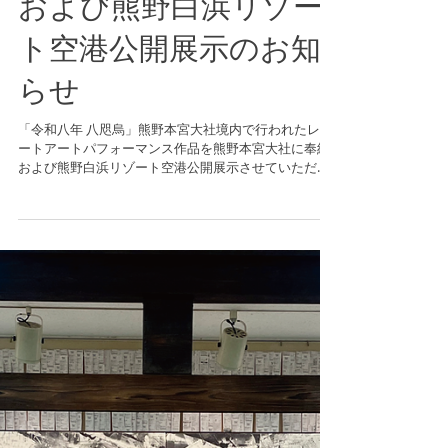
2026/1/13「八咫烏-笑
み-」熊野本宮大社奉納
および熊野白浜リゾー
ト空港公開展示のお知
らせ
「令和八年 八咫烏」熊野本宮大社境内で行われたレシ
ートアートパフォーマンス作品を熊野本宮大社に奉納
および熊野白浜リゾート空港公開展示させていただい