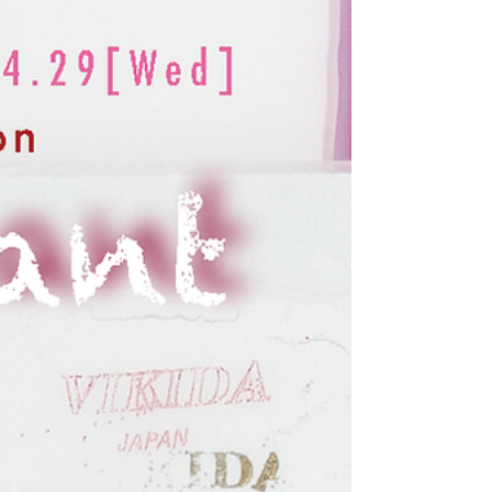
リジナル傘 ・提供開始：2026年6月20日 (土) ・制作本
数：350本 ・設置場所：東京モノレール モノレール浜
松町駅から羽田空港第2ターミナル駅の各駅、JR東日本
田町駅、高輪ゲートウェイ駅、大井町駅（※）のアイ
カサスポット ※ JR東日本グループが進める「広域品川
圏エリア」内の駅