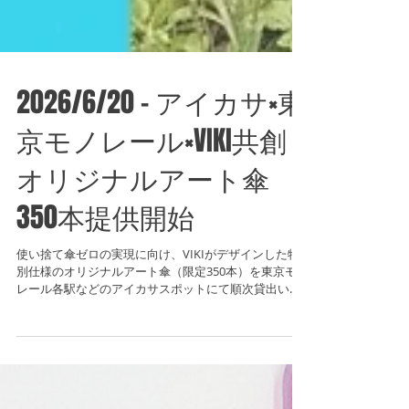
2026/6/20 - アイカサ×東
京モノレール×VIKI共創
オリジナルアート傘
350本提供開始
使い捨て傘ゼロの実現に向け、VIKIがデザインした特
別仕様のオリジナルアート傘（限定350本）を東京モノ
レール各駅などのアイカサスポットにて順次貸出いた
します。 アイカサ×東京モノレール×現代美術家VIKI オ