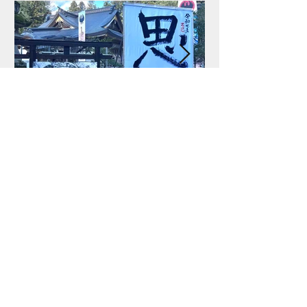
Featured Posts
2024/29-2025/1/7熊野本宮
2024 /12 /
大社へ作品奉納のお知らせ
市「再生の祈り
がよみがえる
古道
Recent Posts