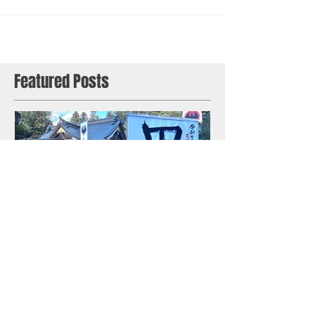
「第70回 東京藝大卒業・修了作品展」 会期：2022年
1/28(金) 〜2/2(水) 9:30 - 17:30（入場は17:00 ま
で）（最終日17:00まで） 場所：東京都美術館B1F 第3
展示室展示
Featured Posts
2024/29-2025/1/7熊野本宮
2024 /12 /