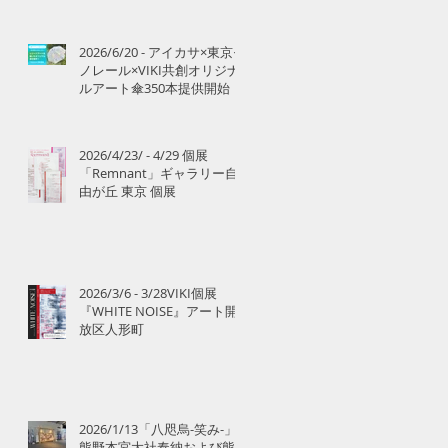
2026/6/20 - アイカサ×東京モ
ノレール×VIKI共創オリジナ
ルアート傘350本提供開始
2026/4/23/ - 4/29 個展
「Remnant」ギャラリー自
由が丘 東京 個展
2026/3/6 - 3/28VIKI個展
『WHITE NOISE』アート開
放区人形町
て
2026/1/13「八咫烏-笑み-」
熊野本宮大社奉納および熊