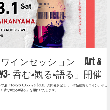
 特別ワインセッション「Art &
ion #3- 呑む×観る×語る」開催
ープ展「TOKYO AU XXIe SIÈCLE」の開催を記念し、作品鑑賞とワイン、そし
ion #3- 呑む×観る×語る」を開催いたします。