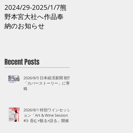
2024/29-2025/1/7熊
2024 /12 /28和歌山
野本宮大社へ作品奉
田辺市「再生の祈り -
納のお知らせ
熊野の記憶がよみが
えるアート」 熊野 
道
Recent Posts
2026/8/5 日本経済新聞 朝刊
「カバーストーリー」に寄
稿
2026/8/1 特別ワインセッシ
ョン「Art & Wine Session
#3- 呑む×観る×語る」開催