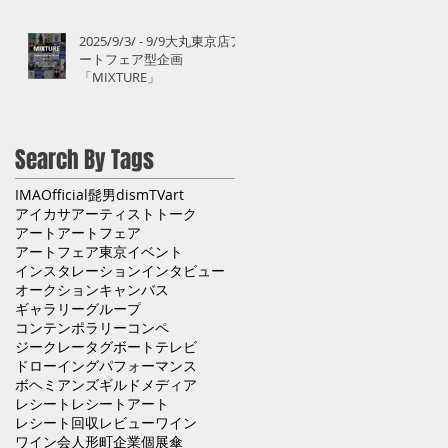
2025/9/3/ - 9/9大丸東京店ア
ートフェア型企画
「MIXTURE」
Search By Tags
IMA
Official髭男dism
TV
art
アイカサ
アーティストトーク
アート
アートフェア
アートフェア東京
イベント
インスタレーション
インタビュー
オークション
キャンバス
ギャラリー
グループ
コンテンポラリー
コンペ
ジークレー
タグボート
テレビ
ドローイング
パフォーマンス
ボヘミアンズギルド
メディア
レシート
レシートアート
レシート回収
レビュー
ワイン
ワイン会
人形町
企業
個展
傘