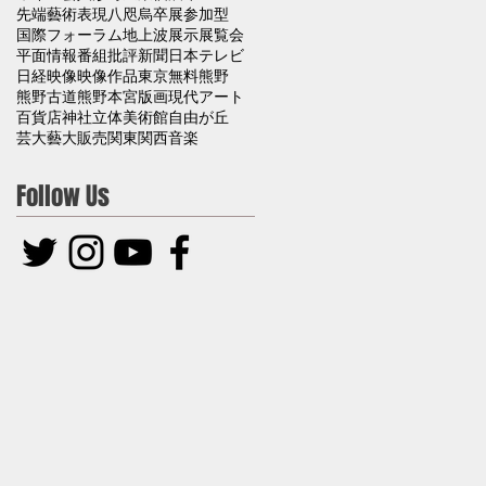
先端藝術表現
八咫烏
卒展
参加型
国際フォーラム
地上波
展示
展覧会
平面
情報番組
批評
新聞
日本テレビ
日経
映像
映像作品
東京
無料
熊野
熊野古道
熊野本宮
版画
現代アート
百貨店
神社
立体
美術館
自由が丘
芸大
藝大
販売
関東
関西
音楽
Follow Us