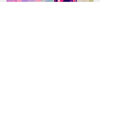
確保いたします。決済完了での在
庫確保確約ではない旨ご了承くだ
さい。商品がご用意できなくなっ
た場合、早急にご返金させていた
だきます。
ご注文後のキャンセル・返品は、
理由にかかわらず一切お受けでき
ません。予めご了承ください。
注文確定後からお届けまでに３週
間程度のお時間をいただきます。
額装のご要望は別途ご相談を承り
CELLAR OF MEMORY #2
CELLAR OF MEMORY
ます。なお、ギフトラッピングは
価格
価格
￥15,000
￥15,000
承っておりません。
市場価格の変動等の理由により、
消費税抜き
|
配送料はご精算時に表示されます。
消費税抜き
予告なく販売価格が変更される場
合がございます。何卒ご理解・ご
了承の上ご注文ください。
当サイトに掲載されている作品画像、コンテンツの
著作権は、作家本人に帰属しています。これを無断
で転載、複製、販売など二次利用することを固く禁
じます。