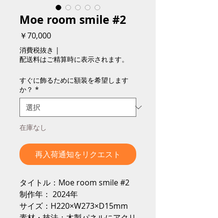
Moe room smile #2
価
￥70,000
格
消費税抜き
|
配送料はご精算時に表示されます。
すぐに飾るために額装を希望します
か？
*
在庫なし
再入荷通知をリクエスト
タイトル：Moe room smile #2
制作年： 2024年
サイズ：H220×W273×D15mm
素材・技法：木製パネルにアクリ