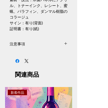
ル、トナーインク、レシート、蜜
蝋、パラフィン、ダンマル樹脂の
コラージュ
サイン：有り(背面)
証明書：有り(紙)
注意事項
サイズには商品の個体差があり、
掲載情報から0.5〜1cmの誤差があ
る場合がございます。
掲載画像と実際の商品とはイメー
関連商品
ジや色味が異なる場合がございま
す。予めご了承ください。
掲載画像と細部デザインが予告な
く変更する場合がございます。予
新着作品
めご了承ください。
ご注文は決済が完了した時点とな
ります。決済完了後に在庫確認・