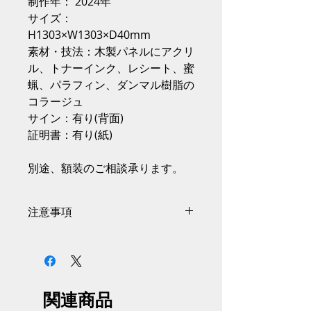
制作年： 2024年
サイズ：
H1303×W1303×D40mm
素材・技法：木製パネルにアクリ
ル、トナーインク、レシート、蜜
蝋、パラフィン、ダンマル樹脂の
コラージュ
サイン：有り(背面)
証明書：有り(紙)
別途、額装のご相談承ります。
注意事項
サイズには商品の個体差があり、
掲載情報から0.5〜1cmの誤差があ
る場合がございます。
掲載画像と実際の商品とはイメー
関連商品
ジや色味が異なる場合がございま
す。予めご了承ください。