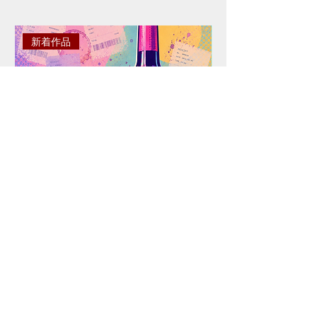
掲載画像と細部デザインが予告な
く変更する場合がございます。予
新着作品
めご了承ください。
ご注文は決済が完了した時点とな
ります。決済完了後に在庫確認・
確保いたします。決済完了での在
庫確保確約ではない旨ご了承くだ
さい。商品がご用意できなくなっ
た場合、早急にご返金させていた
だきます。
ご注文後のキャンセル・返品は、
理由にかかわらず一切お受けでき
ません。予めご了承ください。
注文確定後からお届けまでに３週
間程度のお時間をいただきます。
額装のご要望は別途ご相談を承り
CELLAR OF MEMORY #2
CELLAR OF MEMORY
ます。なお、ギフトラッピングは
価格
価格
￥15,000
￥15,000
承っておりません。
市場価格の変動等の理由により、予告
消費税抜き
|
配送料はご精算時に表示されます。
消費税抜き
なく販売価格が変更される場合がござ
います。何卒ご理解・ご了承の上ご注