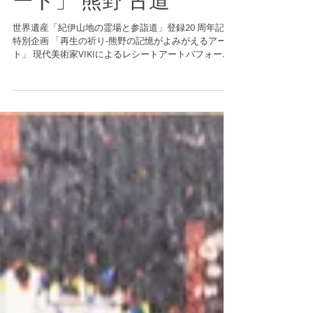
辺市「再生の祈り -熊野
の記憶がよみがえるア
ート」 熊野 古道
世界遺産「紀伊山地の霊場と参詣道」登録20 周年記念
特別企画 「再生の祈り-熊野の記憶がよみがえるアー
ト」 現代美術家VIKIによるレシートアートパフォーマ
ンス・アート作品展示販売会