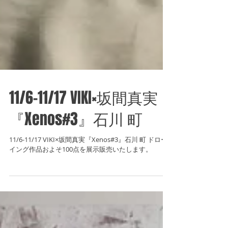
11/6-11/17 VIKI×坂間真実
『Xenos#3』石川 町
11/6-11/17 VIKI×坂間真実『Xenos#3』石川 町 ドロー
イング作品およそ100点を展示販売いたします。