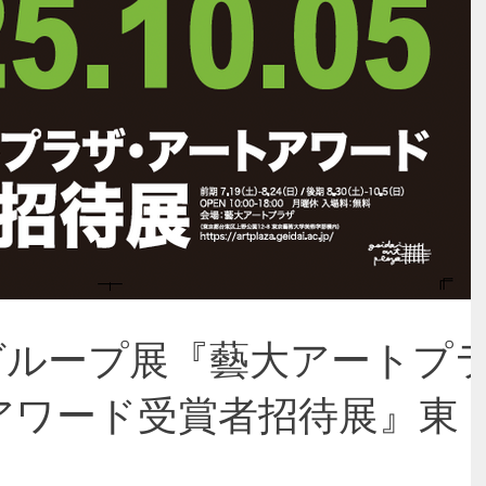
0/05グループ展『藝大アートプ
アワード受賞者招待展』東