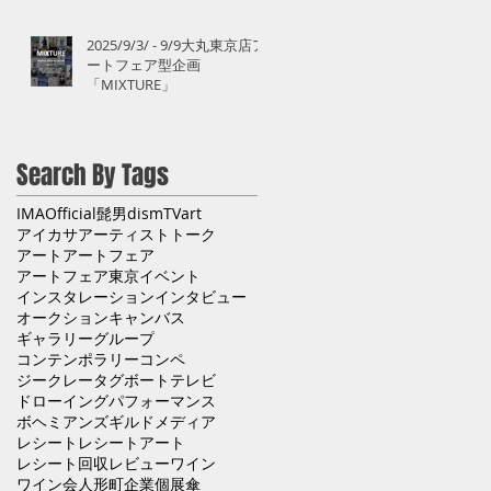
2025/9/3/ - 9/9大丸東京店ア
ートフェア型企画
「MIXTURE」
き
Search By Tags
IMA
Official髭男dism
TV
art
アイカサ
アーティストトーク
アート
アートフェア
アートフェア東京
イベント
インスタレーション
インタビュー
オークション
キャンバス
ギャラリー
グループ
コンテンポラリー
コンペ
ジークレー
タグボート
テレビ
ドローイング
パフォーマンス
ボヘミアンズギルド
メディア
レシート
レシートアート
レシート回収
レビュー
ワイン
ワイン会
人形町
企業
個展
傘