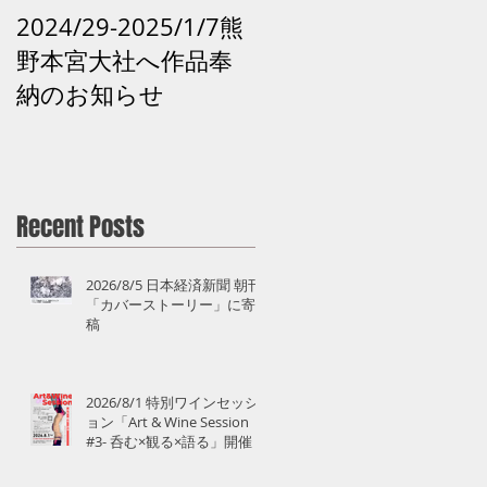
2024/29-2025/1/7熊
2024 /12 /28和歌山
野本宮大社へ作品奉
田辺市「再生の祈り -
納のお知らせ
熊野の記憶がよみが
えるアート」 熊野 
道
Recent Posts
2026/8/5 日本経済新聞 朝刊
「カバーストーリー」に寄
稿
2026/8/1 特別ワインセッシ
ョン「Art & Wine Session
#3- 呑む×観る×語る」開催