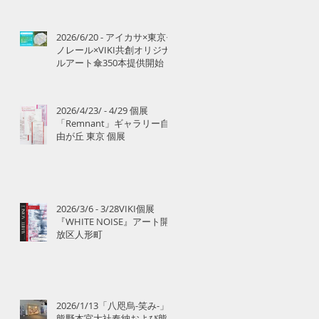
2026/6/20 - アイカサ×東京モ
ノレール×VIKI共創オリジナ
ルアート傘350本提供開始
2026/4/23/ - 4/29 個展
「Remnant」ギャラリー自
由が丘 東京 個展
2026/3/6 - 3/28VIKI個展
『WHITE NOISE』アート開
ラ
放区人形町
2026/1/13「八咫烏-笑み-」
熊野本宮大社奉納および熊