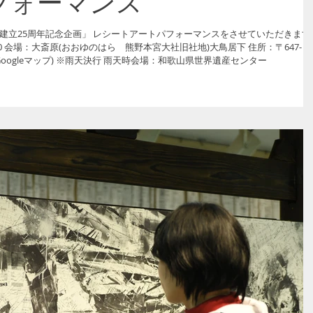
フォーマンス
建立25周年記念企画」 レシートアートパフォーマンスをさせていただきます
17:00 会場：大斎原(おおゆのはら 熊野本宮大社旧社地)大鳥居下 住所：〒647-
1731 和歌山県田辺市本宮町本宮１(Googleマップ) ※雨天決行 雨天時会場：和歌山県世界遺産センター