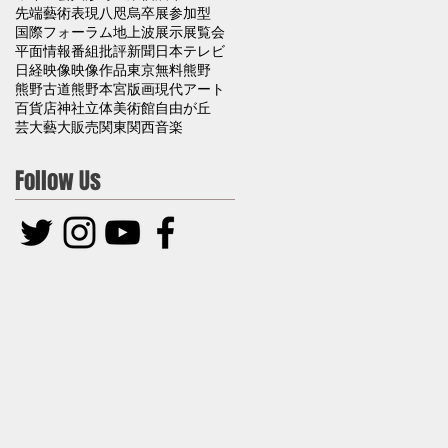
先端藝術表現
八咫烏
卒展
参加型
国際フォーラム
地上波
展示
展覧会
平面
情報番組
批評
新聞
日本テレビ
日経
映像
映像作品
東京
無料
熊野
熊野古道
熊野本宮
版画
現代アート
百貨店
神社
立体
美術館
自由が丘
芸大
藝大
販売
関東
関西
音楽
Follow Us