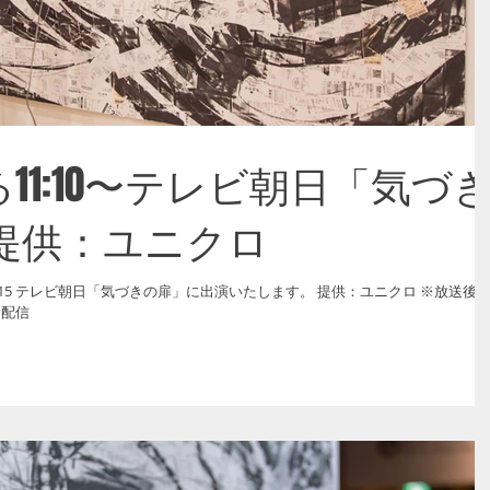
8よる11:10〜テレビ朝日「気づ
提供：ユニクロ
送後1週
て配信